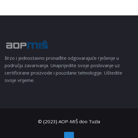
Brzo i jednostavno pronađite odgovarajuće rješenje u
području zavarivanja. Unaprijedite svoje poslovanje uz
certificirane proizvode i pouzdane tehnologije. Uštedite
svoje vrijeme.
© {2023} AOP-MIŠ doo Tuzla