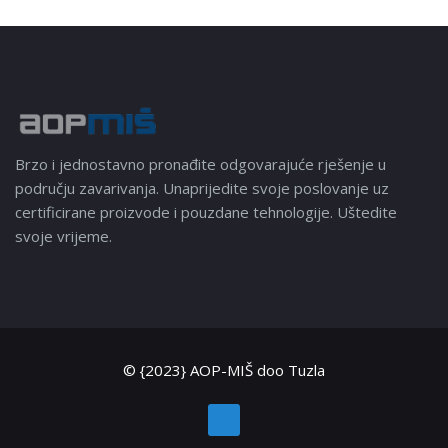
Brzo i jednostavno pronađite odgovarajuće rješenje u
području zavarivanja. Unaprijedite svoje poslovanje uz
certificirane proizvode i pouzdane tehnologije. Uštedite
svoje vrijeme.
© {2023} AOP-MIŠ doo Tuzla