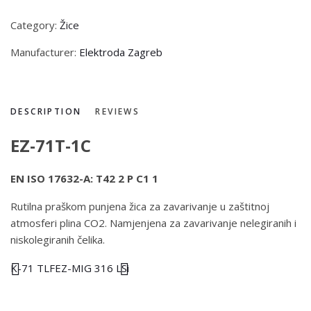
Category:
Žice
Manufacturer:
Elektroda Zagreb
DESCRIPTION
REVIEWS
EZ-71T-1C
EN ISO 17632-A: T42 2 P C1 1
Rutilna praškom punjena žica za zavarivanje u zaštitnoj
atmosferi plina CO2. Namjenjena za zavarivanje nelegiranih i
niskolegiranih čelika.
K-71 TLF
EZ-MIG 316 LSi