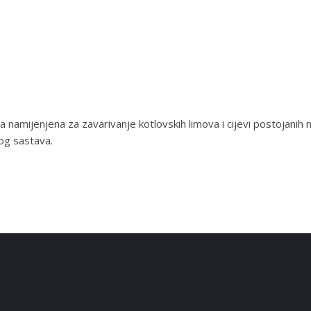
namijenjena za zavarivanje kotlovskih limova i cijevi postojani
kog sastava.