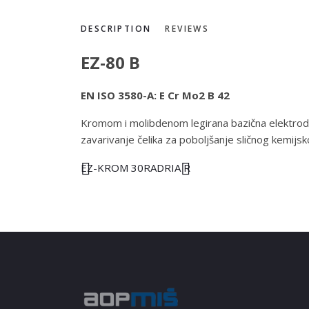
DESCRIPTION
REVIEWS
EZ-80 B
EN ISO 3580-A: E Cr Mo2 B 42
Kromom i molibdenom legirana bazična elektroda 
zavarivanje čelika za poboljšanje sličnog kemijs
EZ-KROM 30R
ADRIA R